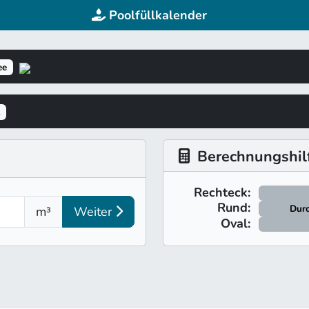
Poolfüllkalender
ee
Berechnungshilf
Rechteck:
Rund:
Durc
m³
Weiter
Oval: