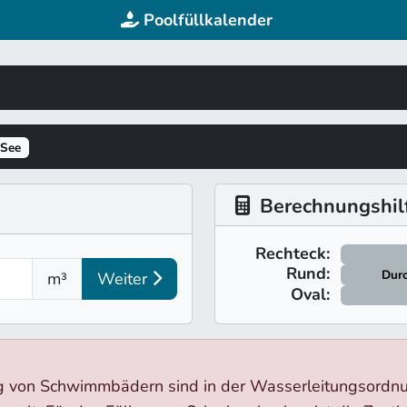
Poolfüllkalender
 See
Berechnungshilf
Rechteck:
Rund:
Durc
m³
Weiter
Oval:
ng von Schwimmbädern sind in der Wasserleitungsordn